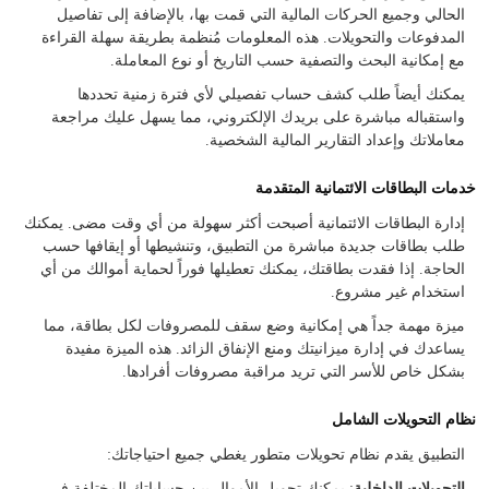
الحالي وجميع الحركات المالية التي قمت بها، بالإضافة إلى تفاصيل
المدفوعات والتحويلات. هذه المعلومات مُنظمة بطريقة سهلة القراءة
مع إمكانية البحث والتصفية حسب التاريخ أو نوع المعاملة.
يمكنك أيضاً طلب كشف حساب تفصيلي لأي فترة زمنية تحددها
واستقباله مباشرة على بريدك الإلكتروني، مما يسهل عليك مراجعة
معاملاتك وإعداد التقارير المالية الشخصية.
خدمات البطاقات الائتمانية المتقدمة
إدارة البطاقات الائتمانية أصبحت أكثر سهولة من أي وقت مضى. يمكنك
طلب بطاقات جديدة مباشرة من التطبيق، وتنشيطها أو إيقافها حسب
الحاجة. إذا فقدت بطاقتك، يمكنك تعطيلها فوراً لحماية أموالك من أي
استخدام غير مشروع.
ميزة مهمة جداً هي إمكانية وضع سقف للمصروفات لكل بطاقة، مما
يساعدك في إدارة ميزانيتك ومنع الإنفاق الزائد. هذه الميزة مفيدة
بشكل خاص للأسر التي تريد مراقبة مصروفات أفرادها.
نظام التحويلات الشامل
التطبيق يقدم نظام تحويلات متطور يغطي جميع احتياجاتك:
التحويلات الداخلية
: يمكنك تحويل الأموال بين حساباتك المختلفة في