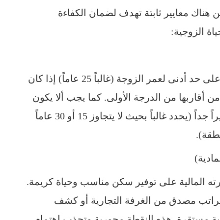
ن هناك معايير ثابتة تهدف لضمان الكفاءة
اة الزوجية:
تنص اللوائح التنظيمية عادةً على حد أدنى لعمر الزوجة (غالباً 25 عاماً) إذا كان
أقاربها من الدرجة الأولى. كما يجب ألا يكون
فارق العمر بين الطرفين كبيراً جداً (يحدد غالباً بحيث لا يتجاوز 15 أو 30 عاماً
طقة).
ته المالية على توفير سكن مناسب وحياة كريمة.
لراتب مصدق من الغرفة التجارية أو كشف
ة مستقرة. هذه النقطة محورية وتجذب اهتمام