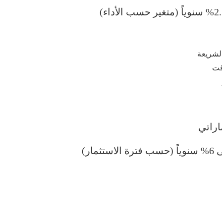
لشريعة
قت