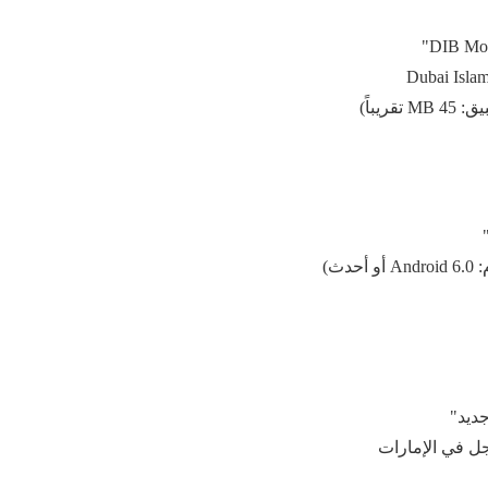
يباً)
دث)
ديد"
ل في الإمارات