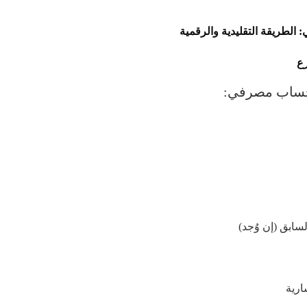
الطريقة التقليدية والرقمية
رع
 حساب مصرفي:
بق (إن وُجد)
ارية