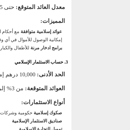
معدل العائد المتوقع:
حتى 2.5% سنوياً (متغير حسب الأداء)
المميزات:
عوائد إسلامية متوافقة
مع أحكام ا
إمكانية الوصول للأموال في أي و
برامج ادخار مرنة
للأطفال والكبار
3. حساب الاستثمار الإسلامي
الحد الأدنى:
10,000 درهم إماراتي
العوائد المتوقعة:
من 3% إلى 6% سنوياً (حسب فترة الاستثمار)
أنواع الاستثمارات:
صكوك إسلامية
حكومية وشركات
صناديق الاستثمار الإسلامية
تمويل التجارة الإسلامية