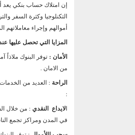
إن امتلاك حساب بنكي يعد أمر
التكنلوجيا وكثرة السفر والت
أموالهم وإجراء معاملاتهم الما
المزايا التي تحصل عليها عن
الأمان :
توفر البنوك ملاذاً آ
من الامان .
الراحة
: العديد من الخدمات
:
ا
لايداع النقدي
: من خلال ال
في المدن ومراكز تجمع النا
سحب االأموال
: توفر البن